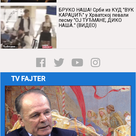
БРУКО НАША! Срби из КУД "ВУК
КАРАЏИЋ" у Хрватској певали
песму "ОЈ ТУЂМАНЕ, ДИКО
НАША.." (ВИДЕО)
TV FAJTER