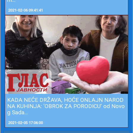
2021-02-06 09:41:41
KADA NEĆE DRŽAVA, HOĆE ONLAJN NAROD
NA KUHINJA: ‘OBROK ZA PORODICU’ od Novo
g Sada...
2021-02-05 17:06:00