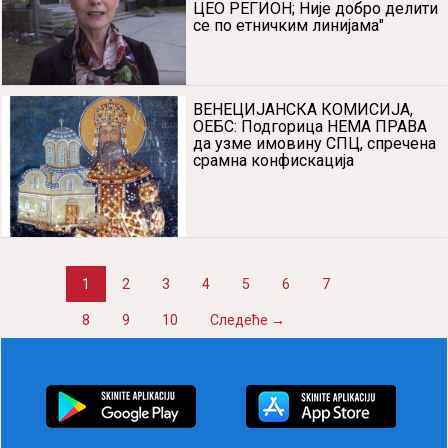
ЦЕО РЕГИОН; Није добро делити
се по етничким линијама"
ВЕНЕЦИЈАНСКА КОМИСИЈА,
ОЕБС: Подгорица НЕМА ПРАВА
да узме имовину СПЦ, спречена
срамна конфискација
1
2
3
4
5
6
7
8
9
10
Следеће →