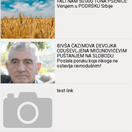
FALI NAM 50.000 TONA PŠENICE:
Verujem u PODRŠKU Srbije
BIVŠA ĆAZIMOVA DEVOJKA
ODUŠEVLJENA MIĆUNOVIĆEVIM
PUŠTANJEM NA SLOBODU:
Poslala poruku koja nikoga ne
ostavlja ravnodušnim!
test link