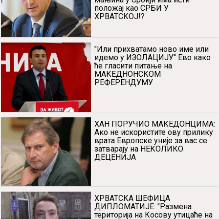
положај као СРБИ У
ХРВАТСКОЈ!?
"Или прихватамо ново име или
идемо у ИЗОЛАЦИЈУ" Ево како
ће гласити питање на
МАКЕДНОНСКОМ
РЕФЕРЕНДУМУ
ХАН ПОРУЧИО МАКЕДОНЦИМА:
Ако не искористите ову прилику
врата Европске уније за вас се
затварају на НЕКОЛИКО
ДЕЦЕНИЈА
ХРВАТСКА ШЕФИЦА
ДИПЛОМАТИЈЕ: "Размена
територија на Косову утицаће на