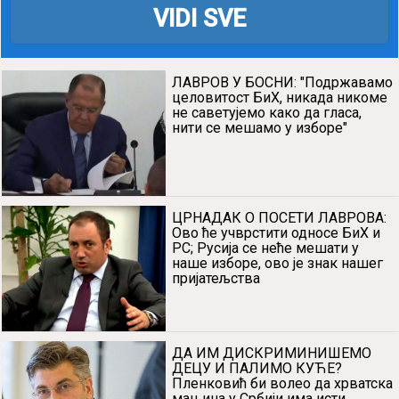
VIDI SVE
ЛАВРОВ У БОСНИ: "Подржавамо
целовитост БиХ, никада никоме
не саветујемо како да гласа,
нити се мешамо у изборе"
ЦРНАДАК О ПОСЕТИ ЛАВРОВА:
Ово ће учврстити односе БиХ и
РС; Русија се неће мешати у
наше изборе, ово је знак нашег
пријатељства
ДА ИМ ДИСКРИМИНИШЕМО
ДЕЦУ И ПАЛИМО КУЋЕ?
Пленковић би волео да хрватска
мањина у Србији има исти