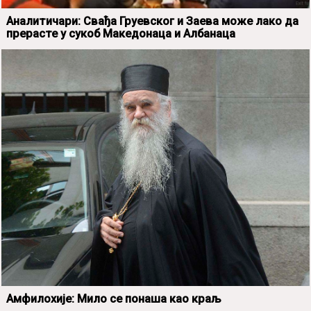
Аналитичари: Свађа Груевског и Заева може лако да
прерасте у сукоб Македонаца и Албанаца
Амфилохије: Мило се понаша као краљ