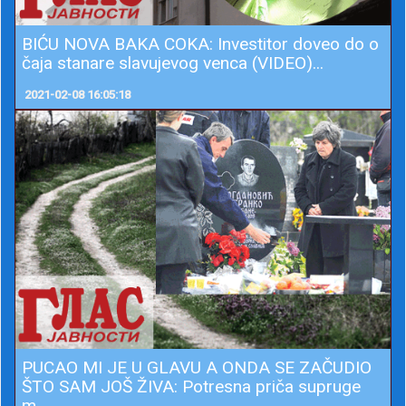
BIĆU NOVA BAKA COKA: Investitor doveo do o
čaja stanare slavujevog venca (VIDEO)...
2021-02-08 16:05:18
PUCAO MI JE U GLAVU A ONDA SE ZAČUDIO
ŠTO SAM JOŠ ŽIVA: Potresna priča supruge
m...