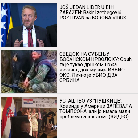
JOŠ JEDAN LIDER U BIH
ZARAŽEN: Bakir Izetbegović
POZITIVAN na KORONA VIRUS
СВЕДОК НА СУЂЕЊУ
БОСАНСКОМ КРВОЛОКУ: Орић
га је тукао дршком ножа,
везаног, док му није ИЗБИО
ОКО; Лично је УБИО ДВА
СРБИНА
УСТАШТВО УЗ "ПУШКИЦЕ":
Колинда у Америци ЗАПЕВАЛА
ТОМПСОНА, али је имала мали
проблем са текстом.. (ВИДЕО)