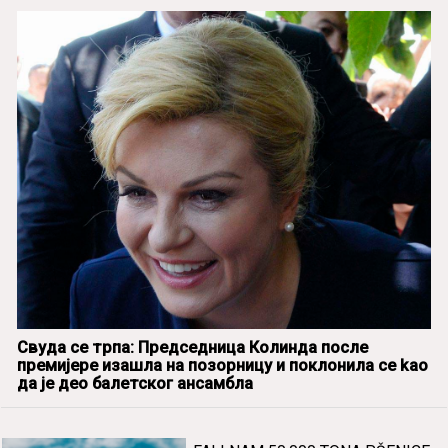
Свуда се трпа: Председница Колинда после
премијере изашла на позорницу и поклонила се kao
да је део балетског ансамбла