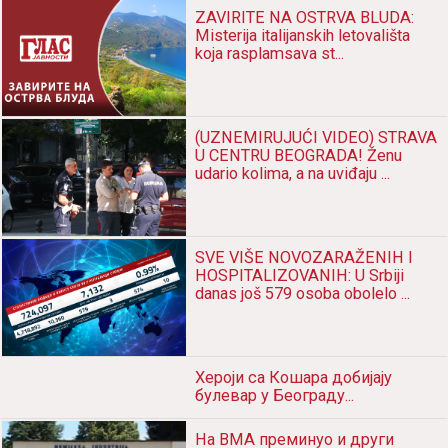
ZAVIRITE NA OSTRVA BLUDA:
Misterija italijanskih letovališta
koja rasplamsava st...
(UZNEMIRUJUĆI VIDEO) STRAVA
U CENTRU BEOGRADA! Ženu
udario kolima, a na uviđaju ...
SVE VIŠE NOVOZARAŽENIH I
HOSPITALIZOVANIH: U Srbiji
danas još 579 osoba obolelo ...
Хероји са Кошара добијају
булевар у Београду...
На ВМА преминуо и други