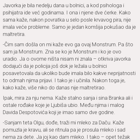
Javorka je bila nedelju dana u bolnici, a kod psihologa i
psihijatra ide već godinama. I ona i njene dve ćerke. Kako
sama kaže, nakon povratka u selo posle krvavog pira, nije
imala veće probleme. Samo je jedan komšija pokušao da je
maltretira.
-Čim sam došla on mi kaže evo ga ovaj Monstrum. Pa što
sam ja Monstrum. Zna se ko je Monstrum i ko je ovo
uradio. Ja o ovome ništa nisam ni znala – otkriva javorka
dodajući da je policija još dok je ležala u bolnici
posavetovala da ukoliko bude imala bilo kakve neprijatnosti
to odmah njima prijavi. I tako je i učinila. Nakon toga je,
kako kaže, više niko do danas nije maltretirao.
Ipak, mira za nju nema. Kaže stalno sanja i sina Branka ali i
ostale rođake koje je Ljubiša ubio. Među njima i malog
Davida Despotovića koji je imao samo dve godine.
-Sanjam teta Olgu, dođe, traži mi mleko za Daču. Kaže
pomuzla je kravu, ali se ritnula pa je prosula mleko i sad
nema za dete. Ja joj kao dam mleko. I tako – opet težak