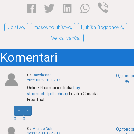
Ubistvo,
masovno ubistvo,
Ljubiša Bogdanović,
Velika Ivanča,
Komentari
Od
Daychoano
Одговор
2022-08-25 10:37:16
Online Pharmacies India
buy
stromectol pills cheap
Levitra Canada
Free Trial
+
-
0
0
Od
MichaelNuh
Одговор
2022-10-23 14:04:36