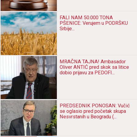
FALI NAM 50.000 TONA
PŠENICE: Verujem u PODRŠKU
Srbije...
MRAČNA TAJNA! Ambasador
Oliver ANTIĆ pred skok sa litice
dobio prijavu za PEDOFI...
PREDSEDNIK PONOSAN: Vučić
se oglasio pred početak skupa
Nesvrstanih u Beogradu (...