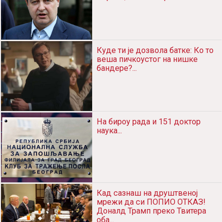
Куде ти је дозвола батке: Ко то
веша пичкоустог на нишке
бандере?...
На бироу рада и 151 доктор
наука...
Кад сазнаш на друштвеној
мрежи да си ПОПИО ОТКАЗ!
Доналд Трамп преко Твитера
оба...