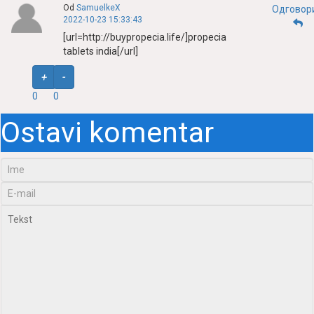
Od
SamuelkeX
Одговор
2022-10-23 15:33:43
[url=http://buypropecia.life/]propecia
tablets india[/url]
+
-
0
0
Ostavi komentar