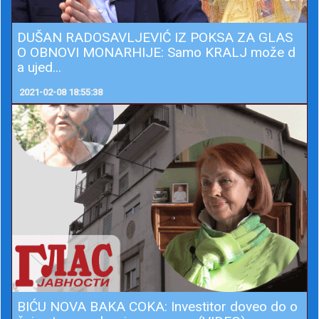
DUŠAN RADOSAVLJEVIĆ IZ POKSA ZA GLAS
O OBNOVI MONARHIJE: Samo KRALJ može d
a ujed...
2021-02-08 18:55:38
BIĆU NOVA BAKA COKA: Investitor doveo do o