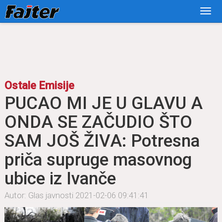
Ostale Emisije
PUCAO MI JE U GLAVU A
ONDA SE ZAČUDIO ŠTO
SAM JOŠ ŽIVA: Potresna
priča supruge masovnog
ubice iz Ivanče
Autor: Glas javnosti
2021-02-06 09:41:41