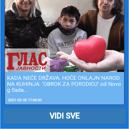
KADA NEĆE DRŽAVA, HOĆE ONLAJN NAROD
NA KUHINJA: ‘OBROK ZA PORODICU’ od Novo
g Sada...
2021-02-05 17:06:00
VIDI SVE