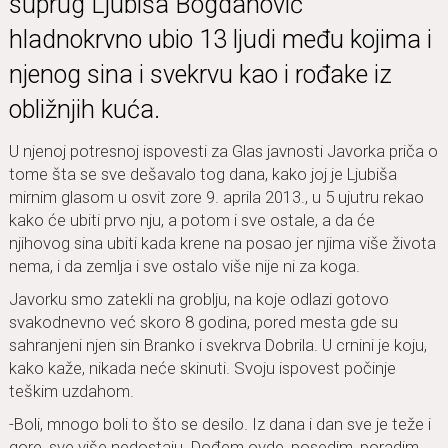
suprug Ljubiša Bogdanović
hladnokrvno ubio 13 ljudi među kojima i
njenog sina i svekrvu kao i rođake iz
obližnjih kuća.
U njenoj potresnoj ispovesti za Glas javnosti Javorka priča o
tome šta se sve dešavalo tog dana, kako joj je Ljubiša
mirnim glasom u osvit zore 9. aprila 2013., u 5 ujutru rekao
kako će ubiti prvo nju, a potom i sve ostale, a da će
njihovog sina ubiti kada krene na posao jer njima više života
nema, i da zemlja i sve ostalo više nije ni za koga.
Javorku smo zatekli na groblju, na koje odlazi gotovo
svakodnevno već skoro 8 godina, pored mesta gde su
sahranjeni njen sin Branko i svekrva Dobrila. U crnini je koju,
kako kaže, nikada neće skinuti. Svoju ispovest počinje
teškim uzdahom.
-Boli, mnogo boli to što se desilo. Iz dana i dan sve je teže i
gore, sve više nedostaju. Dođem ovde, posedim, poradim