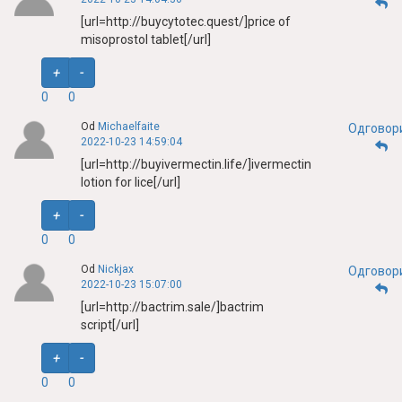
[url=http://buycytotec.quest/]price of
misoprostol tablet[/url]
+
-
0
0
Od
Michaelfaite
Одговор
2022-10-23 14:59:04
[url=http://buyivermectin.life/]ivermectin
lotion for lice[/url]
+
-
0
0
Od
Nickjax
Одговор
2022-10-23 15:07:00
[url=http://bactrim.sale/]bactrim
script[/url]
+
-
0
0