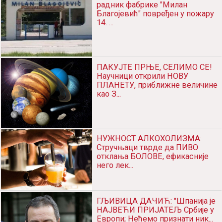
радник фабрике "Милан
Благојевић" повређен у пожару
14. ...
ПАКУЈТЕ ПРЊЕ, СЕЛИМО СЕ!
Научници открили НОВУ
ПЛАНЕТУ, приближне величине
као З...
НУЖНОСТ АЛКОХОЛИЗМА:
Стручњаци тврде да ПИВО
отклања БОЛОВЕ, ефикасније
него лек...
ГЉИВИЦА ДАЧИЋ: "Шпанија је
НАЈВЕЋИ ПРИЈАТЕЉ Србије у
Европи; Нећемо признати ник...