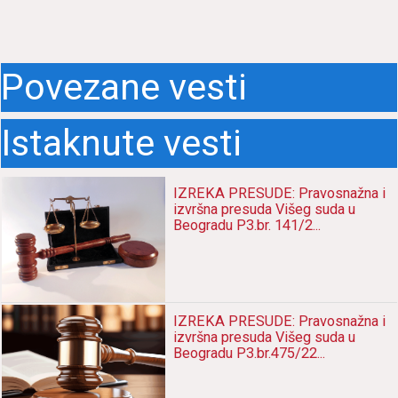
Povezane vesti
Istaknute vesti
IZREKA PRESUDE: Pravosnažna i
izvršna presuda Višeg suda u
Beogradu P3.br. 141/2...
IZREKA PRESUDE: Pravosnažna i
izvršna presuda Višeg suda u
Beogradu P3.br.475/22...