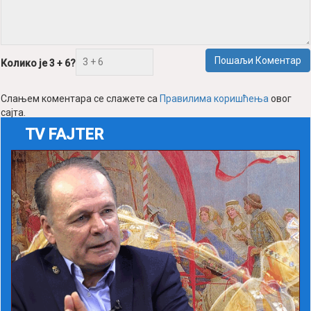
Пошаљи Коментар
Колико је 3 + 6?
Слањем коментара се слажете са
Правилима коришћења
овог
сајта.
TV FAJTER