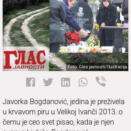
Foto: Glas javnosti/Ilustracija
Javorka Bogdanović, jedina je preživela
u krvavom piru u Velikoj Ivanči 2013. o
čemu je ceo svet pisao, kada je njen