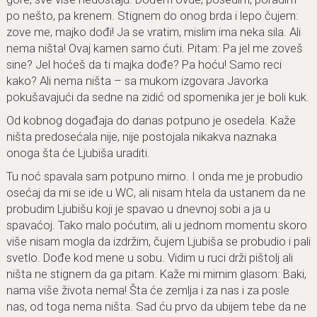
po nešto, pa krenem. Stignem do onog brda i lepo čujem:
zove me, majko dođi! Ja se vratim, mislim ima neka sila. Ali
nema ništa! Ovaj kamen samo ćuti. Pitam: Pa jel me zoveš
sine? Jel hoćeš da ti majka dođe? Pa hoću! Samo reci
kako? Ali nema ništa – sa mukom izgovara Javorka
pokušavajući da sedne na zidić od spomenika jer je boli kuk.
Od kobnog događaja do danas potpuno je osedela. Kaže
ništa predosećala nije, nije postojala nikakva naznaka
onoga šta će Ljubiša uraditi.
Tu noć spavala sam potpuno mirno. I onda me je probudio
osećaj da mi se ide u WC, ali nisam htela da ustanem da ne
probudim Ljubišu koji je spavao u dnevnoj sobi a ja u
spavaćoj. Tako malo poćutim, ali u jednom momentu skoro
više nisam mogla da izdržim, čujem Ljubiša se probudio i pali
svetlo. Dođe kod mene u sobu. Vidim u ruci drži pištolj ali
ništa ne stignem da ga pitam. Kaže mi mirnim glasom: Baki,
nama više života nema! Šta će zemlja i za nas i za posle
nas, od toga nema ništa. Sad ću prvo da ubijem tebe da ne