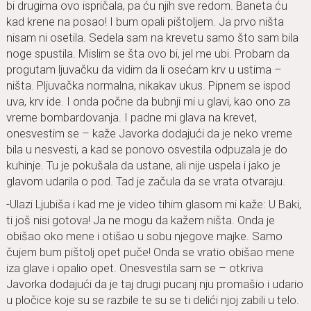
bi drugima ovo ispričala, pa ću njih sve redom. Baneta ću
kad krene na posao! I bum opali pištoljem. Ja prvo ništa
nisam ni osetila. Sedela sam na krevetu samo što sam bila
noge spustila. Mislim se šta ovo bi, jel me ubi. Probam da
progutam ljuvačku da vidim da li osećam krv u ustima –
ništa. Pljuvačka normalna, nikakav ukus. Pipnem se ispod
uva, krv ide. I onda počne da bubnji mi u glavi, kao ono za
vreme bombardovanja. I padne mi glava na krevet,
onesvestim se – kaže Javorka dodajući da je neko vreme
bila u nesvesti, a kad se ponovo osvestila odpuzala je do
kuhinje. Tu je pokušala da ustane, ali nije uspela i jako je
glavom udarila o pod. Tad je začula da se vrata otvaraju.
-Ulazi Ljubiša i kad me je video tihim glasom mi kaže: U Baki,
ti još nisi gotova! Ja ne mogu da kažem ništa. Onda je
obišao oko mene i otišao u sobu njegove majke. Samo
čujem bum pištolj opet puče! Onda se vratio obišao mene
iza glave i opalio opet. Onesvestila sam se – otkriva
Javorka dodajući da je taj drugi pucanj nju promašio i udario
u pločice koje su se razbile te su se ti delići njoj zabili u telo.