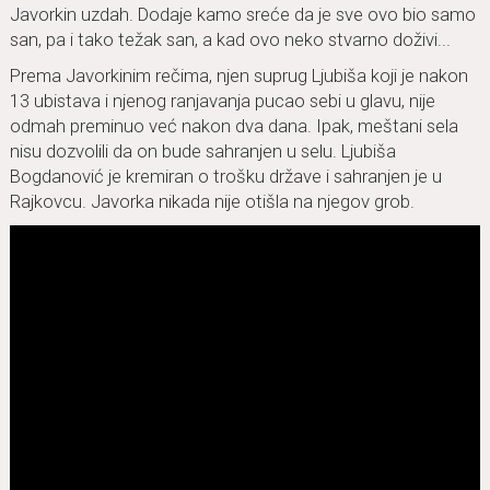
Javorkin uzdah. Dodaje kamo sreće da je sve ovo bio samo
san, pa i tako težak san, a kad ovo neko stvarno doživi...
Prema Javorkinim rečima, njen suprug Ljubiša koji je nakon
13 ubistava i njenog ranjavanja pucao sebi u glavu, nije
odmah preminuo već nakon dva dana. Ipak, meštani sela
nisu dozvolili da on bude sahranjen u selu. Ljubiša
Bogdanović je kremiran o trošku države i sahranjen je u
Rajkovcu. Javorka nikada nije otišla na njegov grob.