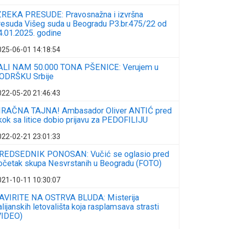
ZREKA PRESUDE: Pravosnažna i izvršna
resuda Višeg suda u Beogradu P3.br.475/22 od
4.01.2025. godine
025-06-01 14:18:54
ALI NAM 50.000 TONA PŠENICE: Verujem u
ODRŠKU Srbije
022-05-20 21:46:43
RAČNA TAJNA! Ambasador Oliver ANTIĆ pred
kok sa litice dobio prijavu za PEDOFILIJU
022-02-21 23:01:33
REDSEDNIK PONOSAN: Vučić se oglasio pred
očetak skupa Nesvrstanih u Beogradu (FOTO)
021-10-11 10:30:07
AVIRITE NA OSTRVA BLUDA: Misterija
talijanskih letovališta koja rasplamsava strasti
VIDEO)