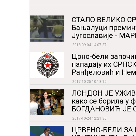
СТАЛО ВЕЛИКО С
Бањалуци премин
Југославије - МА
2018-09-04 14:07:37
Црно-бели започињ
нападају их СРП
Ранђеловић и Нем
2017-10-25 10:18:19
ЛОНДОН ЈЕ УЖИВА
како се борила у ф
БОГДАНОВИЋ ЈЕ 
2017-10-24 12:21:30
ЦРВЕНО-БЕЛИ ЗА 