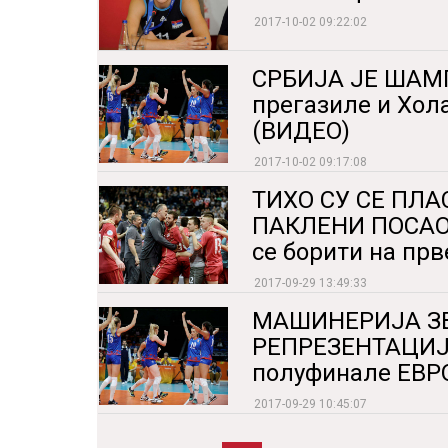
2017-10-02 09:22:02
СРБИЈА ЈЕ ШАМП
прегазиле и Хола
(ВИДЕО)
2017-10-02 09:17:08
ТИХО СУ СЕ ПЛА
ПАКЛЕНИ ПОСАО: 
се борити на прв
2017-09-29 13:49:33
МАШИНЕРИЈА З
РЕПРЕЗЕНТАЦИЈА
полуфинале ЕВР
2017-09-29 10:45:07