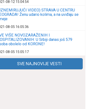
021-08-12 15:04:54
UZNEMIRUJUĆI VIDEO) STRAVA U CENTRU
EOGRADA! Ženu udario kolima, a na uviđaju se
meje
021-08-05 16:05:36
VE VIŠE NOVOZARAŽENIH I
OSPITALIZOVANIH: U Srbiji danas još 579
soba obolelo od KORONE!
021-08-05 15:05:17
SVE NAJNOVIJE VESTI