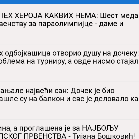
ПЕХ ХЕРОЈА КАКВИХ НЕМА: Шест мед
венству за параолимпијце - даме и
!
х одбојкашица отворио душу на дочеку:
облема на турниру, а овде нисмо стајал
ањале највећи сан: Дочек је био
шле су на балкон и све је деловало ка
ина, а проглашена је за НАЈБОЉУ
СКОГ ПРВЕНСТВА - Тијана Бошковић!