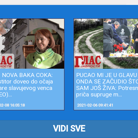
U NOVA BAKA COKA:
PUCAO MI JE U GLAVU
stitor doveo do očaja
ONDA SE ZAČUDIO ŠT
are slavujevog venca
SAM JOŠ ŽIVA: Potres
O)...
priča supruge m...
2-08 16:05:18
2021-02-06 09:41:41
VIDI SVE