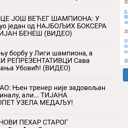
2
(
B
РЦЕ ЈОШ ВЕЋЕГ ШАМПИОНА: У
s
уо један од НАЈБОЉИХ БОКСЕРА
2
РИЈАН БЕНЕШ (ВИДЕО)
S
H
o
у борбу у Лиги шампиона, а
СКИ РЕПРЕЗЕНТАТИВЦИ Сава
2
ања Убовић! (ВИДЕО)
О: Њен тренер није задовољан
иналу, али... ТИЈАНА
ОПЕТ УЗЕЛА МЕДАЉУ!
НОВИ ПЕХАР СТАРОГ