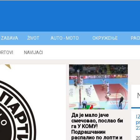
ZABAVA
ŽIVOT
AUTO - MOTO
ОКРУЖЕЊЕ
РАС
ORTOVI
NAVIJAČI
Да је мало јаче
I
смечовао, послао би
p
га У КОМУ!
2
Подрашчанин
распалио по лопти и
2