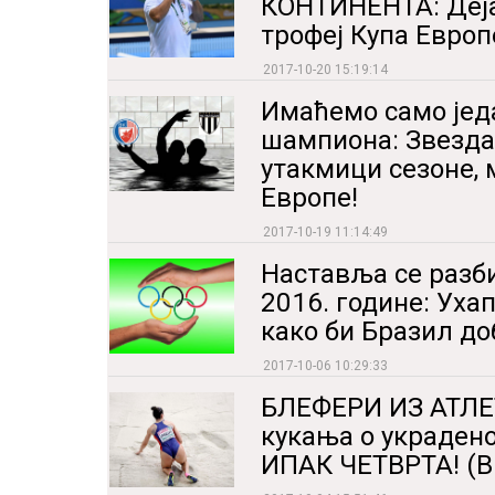
КОНТИНЕНТА: Деја
трофеј Купа Европе
2017-10-20 15:19:14
Имаћемо само једа
шампиона: Звезда 
утакмици сезоне,
Европе!
2017-10-19 11:14:49
Наставља се разб
2016. године: Уха
како би Бразил до
2017-10-06 10:29:33
БЛЕФЕРИ ИЗ АТЛЕ
кукања о украден
ИПАК ЧЕТВРТА! (