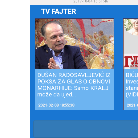
2017-10-04 15:51:46
TV FAJTER
DUŠAN RADOSAVLJEVIĆ IZ
BIĆ
POKSA ZA GLAS O OBNOVI
Inve
MONARHIJE: Samo KRALJ
stan
može da ujed...
(VIDE
2021-02-08 18:55:38
2021-0