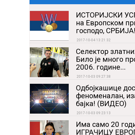
ИСТОРИЈСКИ УС
на Европском пр
господо, СРБИЈА
2017-10-04 13:21:32
Селектор златни
Било је много пр
2006. године...
2017-10-03 09:27:38
Одбојкашице дос
феноменалан, иза
бајка! (ВИДЕО)
2017-10-03 09:23:13
Има само 20 год
ИГРАЧИЦУ ЕВРОП