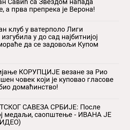
н Савић са Звездом напада
, а прва препрека је Верона!
н клуб у ватерполо Лиги
изгубила у до сад најбитнијој
 мораће да се задовољи Купом
ијање КОРУПЦИЈЕ везане за Рио
пшен човек који је куповао гласове
био домаћинство!
ТСКОГ САВЕЗА СРБИЈЕ: После
ој медаљи, саопштење - ИВАНА ЈЕ
ВИДЕО)