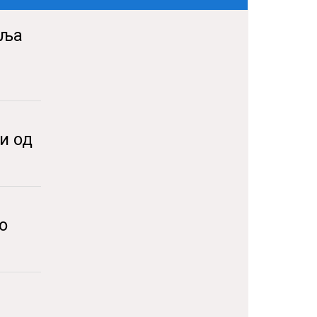
аља
и од
о