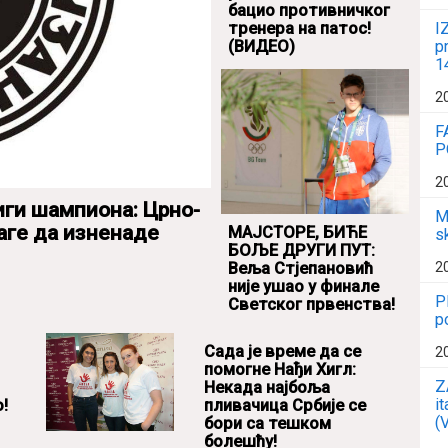
бацио противничког
I
тренера на патос!
p
(ВИДЕО)
1
2
F
P
2
иги шампиона: Црно-
M
аге да изненаде
МАЈСТОРЕ, БИЋЕ
s
БОЉЕ ДРУГИ ПУТ:
Веља Стјепановић
2
није ушао у финале
P
Светског првенства!
p
Сада је време да се
2
помогне Нађи Хигл:
Z
Некада најбоља
i
!
пливачица Србије се
(
бори са тешком
болешћу!