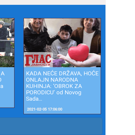
 A
KADA NEĆE DRŽAVA, HOĆE
O
ONLAJN NARODNA
na
KUHINJA: ‘OBROK ZA
PORODICU’ od Novog
Sada...
2021-02-05 17:06:00