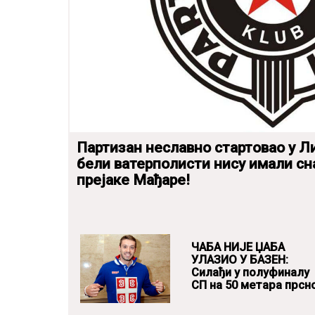
Партизан неславно стартовао у Л
бели ватерполисти нису имали сн
прејаке Мађаре!
ЧАБА НИЈЕ ЏАБА
УЛАЗИО У БАЗЕН:
Силађи у полуфиналу
СП на 50 метара прсно