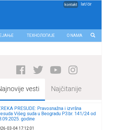
lat/ćir
kontakt
ЕЈАЊЕ
ТЕХНОЛОГИЈЕ
O NAMA
Najnovije vesti
Najčitanije
ZREKA PRESUDE: Pravosnažna i izvršna
resuda Višeg suda u Beogradu P3.br. 141/24 od
3.09.2025. godine
026-03-04 17:12:01