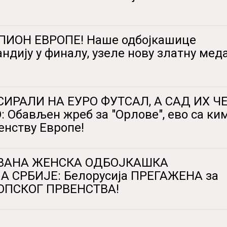
ИОН ЕВРОПЕ! Наше одбојкашице
ндију у финалу, узеле нову златну мед
СИРАЛИ НА ЕУРО ФУТСАЛ, А САД ИХ Ч
Обављен жреб за "Орлове", ево са ким
енству Европе!
ВАНА ЖЕНСКА ОДБОЈКАШКА
 СРБИЈЕ: Белорусија ПРЕГАЖЕНА за
ОПСКОГ ПРВЕНСТВА!