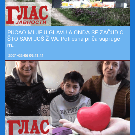
PUCAO MI JE U GLAVU A ONDA SE ZAČUDIO
ŠTO SAM JOŠ ŽIVA: Potresna priča supruge
m...
2021-02-06 09:41:41