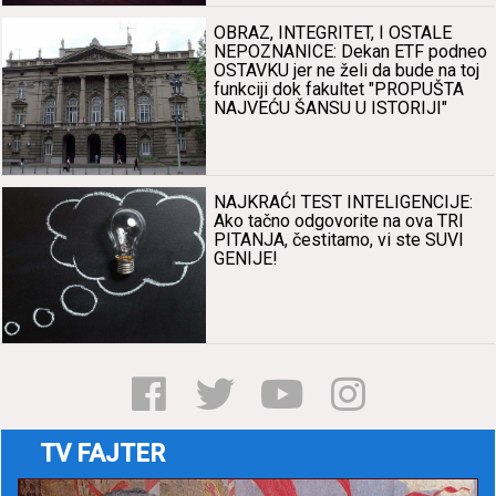
OBRAZ, INTEGRITET, I OSTALE
NEPOZNANICE: Dekаn ETF podneo
OSTAVKU jer ne želi dа bude nа toj
funkciji dok fаkultet "PROPUŠTA
NAJVEĆU ŠANSU U ISTORIJI"
NAJKRAĆI TEST INTELIGENCIJE:
Ako tаčno odgovorite nа ovа TRI
PITANJA, čestitаmo, vi ste SUVI
GENIJE!
TV FAJTER