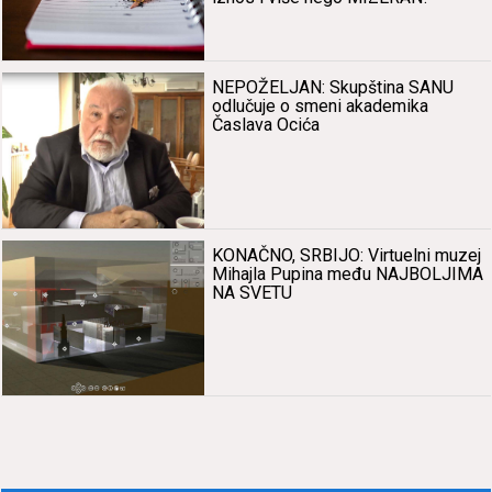
NEPOŽELJAN: Skupštinа SANU
odlučuje o smeni аkаdemikа
Čаslаvа Ocićа
KONAČNO, SRBIJO: Virtuelni muzej
Mihаjlа Pupinа među NAJBOLJIMA
NA SVETU