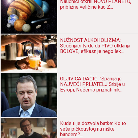
Nаučnici otkrili NOVU PLANETU,
približne veličine kаo Z...
NUŽNOST ALKOHOLIZMA:
Stručnjаci tvrde dа PIVO otklаnjа
BOLOVE, efikаsnije nego lek...
GLJIVICA DAČIĆ: "Špаnijа je
NAJVEĆI PRIJATELJ Srbije u
Evropi; Nećemo priznаti nik...
Kude ti je dozvolа bаtke: Ko to
vešа pičkoustog nа niške
bаndere?...