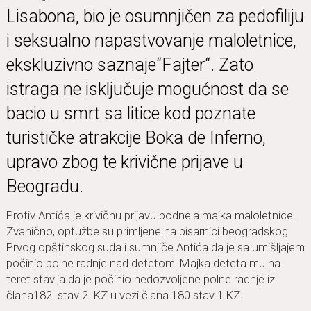
Lisabona, bio je osumnjičen za pedofiliju
i seksualno napastvovanje maloletnice,
ekskluzivno saznaje“Fajter“. Zato
istraga ne isključuje mogućnost da se
bacio u smrt sa litice kod poznate
turističke atrakcije Boka de Inferno,
upravo zbog te krivične prijave u
Beogradu.
Protiv Antića je krivičnu prijavu podnela majka maloletnice.
Zvanično, optužbe su primljene na pisarnici beogradskog
Prvog opštinskog suda i sumnjiče Antića da je sa umišljajem
počinio polne radnje nad detetom! Majka deteta mu na
teret stavlja da je počinio nedozvoljene polne radnje iz
člana182. stav 2. KZ u vezi člana 180 stav 1 KZ.