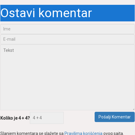
Ostavi komentar
Pošаlji Komentаr
Koliko je 4 + 4?
Slаnjem komentаrа se slаžete sа
Prаvilimа korišćenjа
ovog sаjtа.