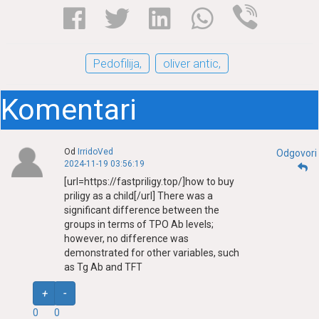
Pedofilija,
oliver antic,
Komentari
Od
IrridoVed
Odgovori
2024-11-19 03:56:19
[url=https://fastpriligy.top/]how to buy
priligy as a child[/url] There was a
significant difference between the
groups in terms of TPO Ab levels;
however, no difference was
demonstrated for other variables, such
as Tg Ab and TFT
+
-
0
0