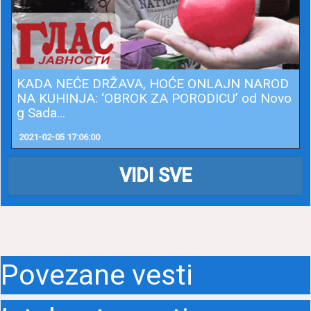
KADA NEĆE DRŽAVA, HOĆE ONLAJN NAROD
NA KUHINJA: ‘OBROK ZA PORODICU’ od Novo
g Sada...
2021-02-05 17:06:00
VIDI SVE
Povezane vesti