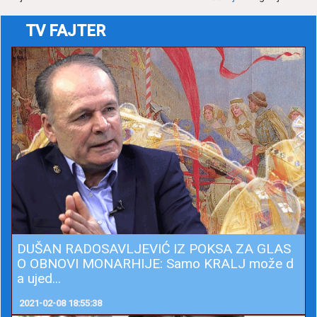
TV FAJTER
DUŠAN RADOSAVLJEVIĆ IZ POKSA ZA GLAS
O OBNOVI MONARHIJE: Samo KRALJ može d
a ujed...
2021-02-08 18:55:38