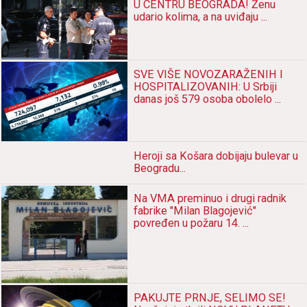
U CENTRU BEOGRADA! Ženu
udario kolima, a na uviđaju ...
SVE VIŠE NOVOZARAŽENIH I
HOSPITALIZOVANIH: U Srbiji
danas još 579 osoba obolelo ...
Heroji sа Košаrа dobijаju bulevаr u
Beogrаdu...
Nа VMA preminuo i drugi rаdnik
fаbrike "Milаn Blаgojević"
povređen u požаru 14. ...
PAKUJTE PRNJE, SELIMO SE!