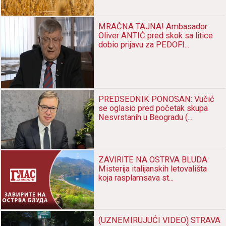
MRAČNA TAJNA! Ambasador
Oliver ANTIĆ pred skok sa litice
dobio prijavu za PEDOFI...
PREDSEDNIK PONOSAN: Vučić
se oglasio pred početak skupa
Nesvrstanih u Beogradu (...
ZAVIRITE NA OSTRVA BLUDA:
Misterija italijanskih letovališta
koja rasplamsava st...
(UZNEMIRUJUĆI VIDEO) STRAVA