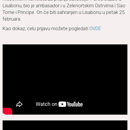
Lisabonu, bio je ambasador i u Zelenortskim Ostrvima i Sao
Tome i Principe. On će biti sahranjen u Lisabonu u petak 25.
februara.
Kao dokaz, celu prijavu možete pogledati
OVDE