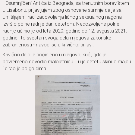
- Osumnjičeni Antića iz Beograda, sa trenutnim boravištem
u Lisabonu, prijavljujem zbog osnovane sumnje da je sa
umišljajem, radi zadovoljenja ličnog seksualnog nagona,
izvršio polne radnje dan detetom. Nedozvoljene polne
radnje učinio je od leta 2020. godine do 12. avgusta 2021.
godine i to svestan svoga dela i njegova zakonske
zabranjenosti - navodi se u krivičnoj prijavi.
Krivično delo je počinjeno u njegovoj kući, gde je
povremeno dovodio maloletnicu. Tu je detetu skinuo majcu
i dirao je po grudima.