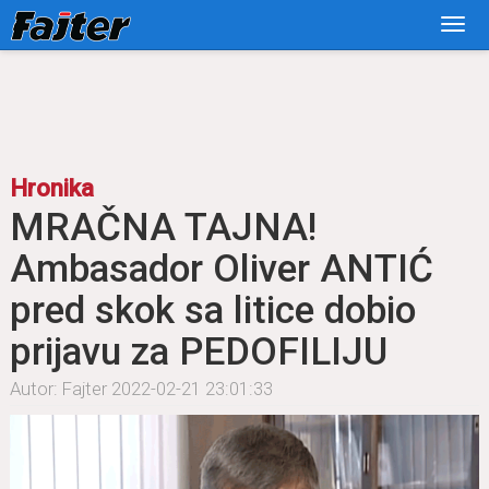
Hronika
MRAČNA TAJNA!
Ambasador Oliver ANTIĆ
pred skok sa litice dobio
prijavu za PEDOFILIJU
Autor: Fajter
2022-02-21 23:01:33