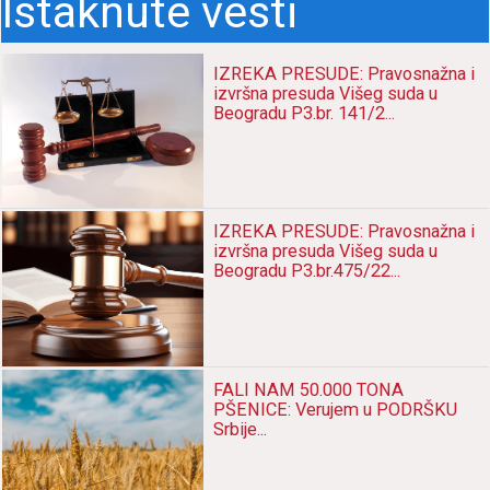
Istaknute vesti
IZREKA PRESUDE: Pravosnažna i
izvršna presuda Višeg suda u
Beogradu P3.br. 141/2...
IZREKA PRESUDE: Pravosnažna i
izvršna presuda Višeg suda u
Beogradu P3.br.475/22...
FALI NAM 50.000 TONA
PŠENICE: Verujem u PODRŠKU
Srbije...