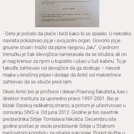
- Dete je počelo da plače i beži kako bi se spasilo. U nekoliko
navrata pokazivao joj je i svoj polni organ. Govorio joj je
gnusne stvari i tražio da pipne njegovu „lalu“. U jednom
trenutku je čak idevojčica nameravala da se istušira, ali on
je nag krenuo za njom u kupatilo i ušao u tuš kabinu. Tu je
takođe zahtevao od devojčice da ga dodiruje – navodi
majka u krivičnoj prijavi i dodaje da Antić od maloletnice
zahtevao da se obuče pred njim.
Oliver Antić bio je profesor i dekan Pravnog fakulteta, kao i
direktor Instituta za uporedno pravo 1997-2001. Bio je
blizak Srpskoj radikalnoj stranci, a potom je učestvovao u
osnivanju SNS-a. Od juna 2012. Godine je bio savetnik
predsednika Srbije Tomislava Nikolića. Decembru iste
godine postao je visoki predstavnik Srbije u Stalnom
mešovitom komitetu za pitanja sukcesije. Pored službe u