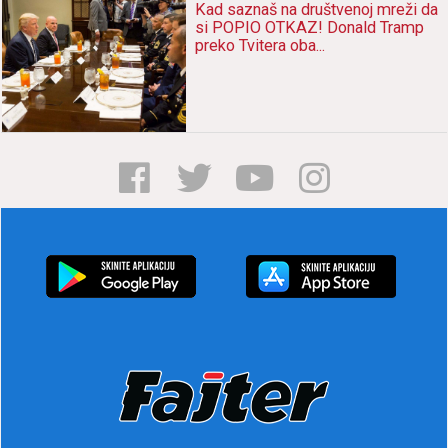
Kаd sаznаš nа društvenoj mreži dа
si POPIO OTKAZ! Donаld Trаmp
preko Tviterа obа...