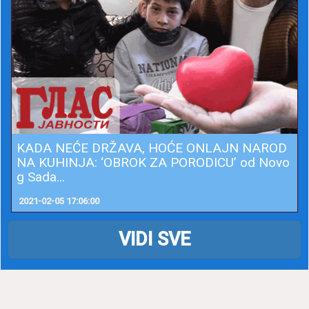
KADA NEĆE DRŽAVA, HOĆE ONLAJN NAROD
NA KUHINJA: ‘OBROK ZA PORODICU’ od Novo
g Sada...
2021-02-05 17:06:00
VIDI SVE