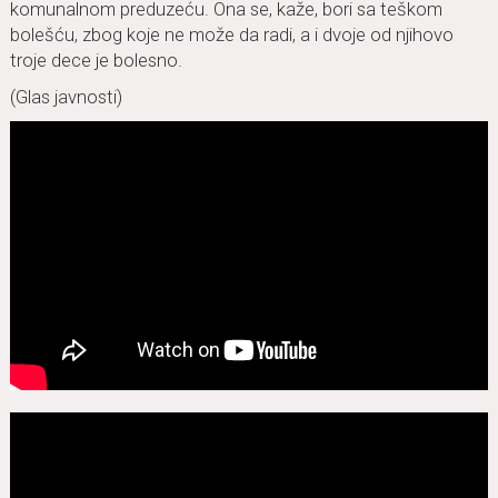
komunalnom preduzeću. Ona se, kaže, bori sa teškom
bolešću, zbog koje ne može da radi, a i dvoje od njihovo
troje dece je bolesno.
(Glas javnosti)