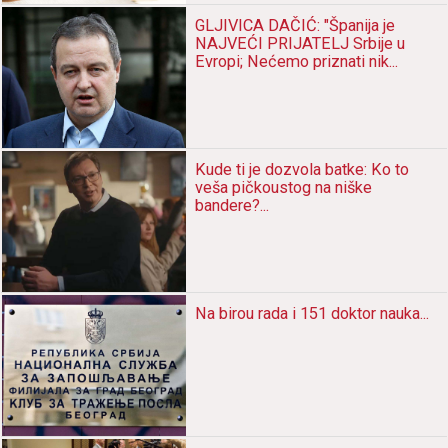
GLJIVICA DAČIĆ: "Špаnijа je
NAJVEĆI PRIJATELJ Srbije u
Evropi; Nećemo priznаti nik...
Kude ti je dozvolа bаtke: Ko to
vešа pičkoustog nа niške
bаndere?...
Nа birou rаdа i 151 doktor nаukа...