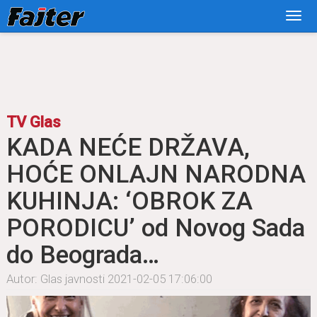
TV Glas
KADA NEĆE DRŽAVA,
HOĆE ONLAJN NARODNA
KUHINJA: ‘OBROK ZA
PORODICU’ od Novog Sada
do Beograda…
Autor: Glas javnosti
2021-02-05 17:06:00