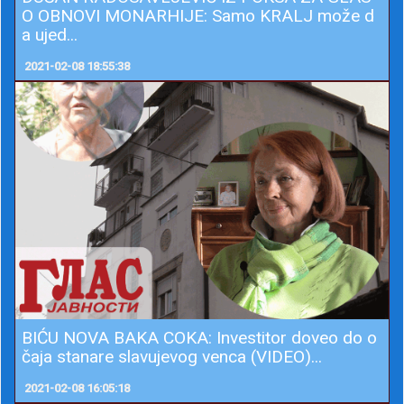
O OBNOVI MONARHIJE: Samo KRALJ može d
a ujed...
2021-02-08 18:55:38
BIĆU NOVA BAKA COKA: Investitor doveo do o
čaja stanare slavujevog venca (VIDEO)...
2021-02-08 16:05:18