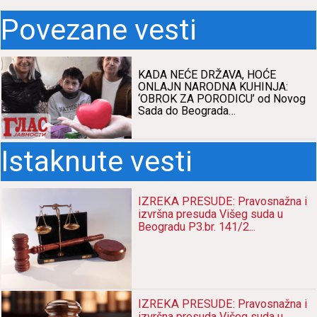
Povezane vesti
KADA NEĆE DRŽAVA, HOĆE
ONLAJN NARODNA KUHINJA:
‘OBROK ZA PORODICU’ od Novog
Sada do Beograda…
Istaknute vesti
IZREKA PRESUDE: Pravosnažna i
izvršna presuda Višeg suda u
Beogradu P3.br. 141/2...
IZREKA PRESUDE: Pravosnažna i
izvršna presuda Višeg suda u