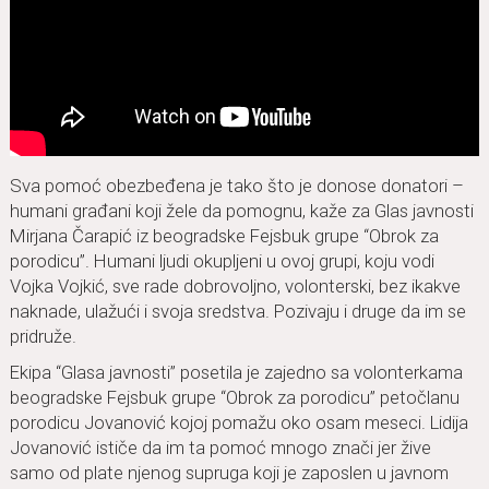
Sva pomoć obezbeđena je tako što je donose donatori –
humani građani koji žele da pomognu, kaže za Glas javnosti
Mirjana Čarapić iz beogradske Fejsbuk grupe “Obrok za
porodicu”. Humani ljudi okupljeni u ovoj grupi, koju vodi
Vojka Vojkić, sve rade dobrovoljno, volonterski, bez ikakve
naknade, ulažući i svoja sredstva. Pozivaju i druge da im se
pridruže.
Ekipa “Glasa javnosti” posetila je zajedno sa volonterkama
beogradske Fejsbuk grupe “Obrok za porodicu” petočlanu
porodicu Jovanović kojoj pomažu oko osam meseci. Lidija
Jovanović ističe da im ta pomoć mnogo znači jer žive
samo od plate njenog supruga koji je zaposlen u javnom