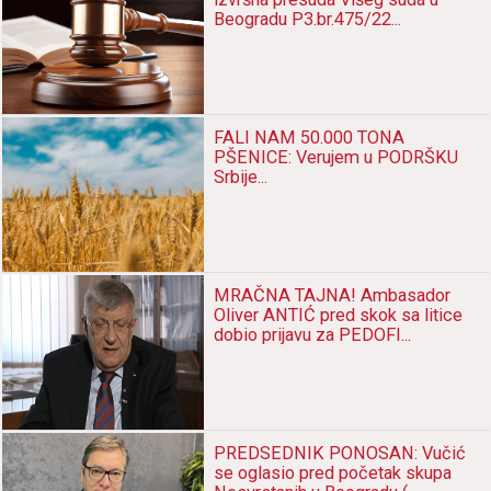
Beogradu P3.br.475/22...
FALI NAM 50.000 TONA
PŠENICE: Verujem u PODRŠKU
Srbije...
MRAČNA TAJNA! Ambasador
Oliver ANTIĆ pred skok sa litice
dobio prijavu za PEDOFI...
PREDSEDNIK PONOSAN: Vučić
se oglasio pred početak skupa