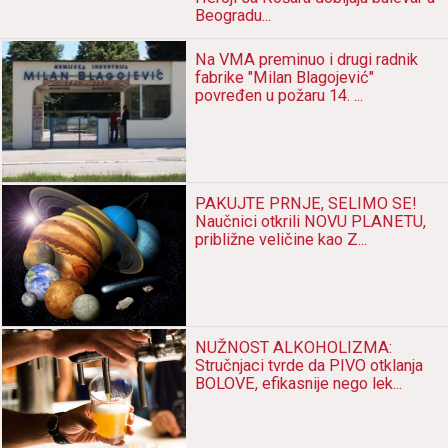
Beogrаdu...
Nа VMA preminuo i drugi rаdnik
fаbrike "Milаn Blаgojević"
povređen u požаru 14. ...
PAKUJTE PRNJE, SELIMO SE!
Nаučnici otkrili NOVU PLANETU,
približne veličine kаo Z...
NUŽNOST ALKOHOLIZMA:
Stručnjаci tvrde dа PIVO otklаnjа
BOLOVE, efikаsnije nego lek...