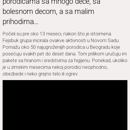
porodicama sa mnogo dece, sa
bolesnom decom, a sa malim
prihodima…
Počeli su pre oko 13 meseci, nakon što je istoimena
Fejsbuk grupa inicirala ovakve aktivnosti u Novom Sadu.
Pomažu oko 50 najugroženijih porodica u Beogradu koje
posećuju svakih pet do deset dana. Tom prilikom uručuju im
pakete sa hranom i sredstvima za higijenu. Ponekad, ukoliko
je u zimskim mesecima nekoj porodici neophodno,
obezbede i neko grejno telo ili ogrev.