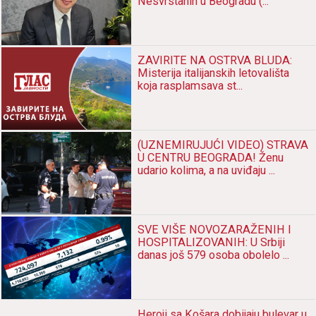
Nesvrstanih u Beogradu (...
ZAVIRITE NA OSTRVA BLUDA:
Misterija italijanskih letovališta
koja rasplamsava st...
(UZNEMIRUJUĆI VIDEO) STRAVA
U CENTRU BEOGRADA! Ženu
udario kolima, a na uviđaju ...
SVE VIŠE NOVOZARAŽENIH I
HOSPITALIZOVANIH: U Srbiji
danas još 579 osoba obolelo ...
Heroji sа Košаrа dobijаju bulevаr u