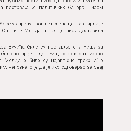
ма Јужних вести нису одговорили имају ли
 за постављање политичких банера широм
оре у априлу прошле године центар гарда је
з Општине Медијана такође нису доставили
дра Вучића биле су постављене у Нишу за
је било потврђено да нема дозвола за њихово
е Медијане биле су најављене прекршајне
м, непознато је да је ико одговарао за овај