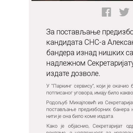
За постављање предизбо
кандидата СНС-а Алексан
бандера изнад нишких са
надлежном Секретаријату
издате дозволе.
У "Паркинг сервису", који је окачио
потписаног уговора, имају било как
Родољуб Михајловић из Секретарија
постављање предизборних банера ни
нити је она било коме издата.
Како је објаснио, Секретаријат о
рекламе, а надлежност за издавањ