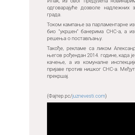
Ипак, из овог предузећа новинари
одговарајуће дозволе надлежних
града.
Током кампање за парламентарне изб
био "укршен" банерима СНС-а, а и
решења о постављању.
Такође, рекламе са ликом Алексан
његов рођендан 2014. године, када 
качење, а из комуналне инспекциј
пријаве против нишког СНС-а. Међути
прекршај.
(Фајтер.рс/
juznevesti.com
)