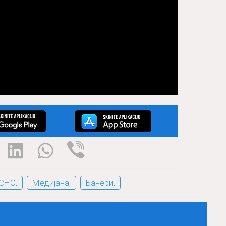
СНС,
Медијана,
Банери,