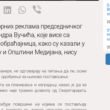
(
B
s
2
рних реклама председничког
S
дра Вучића, које висе са
H
o
обраћајница, како су казали у
2
 и Општини Медијана, нису
 банере, не одговарају на питања да ли, осим
во одобрење за њихово постављање.
та за планирање и изградњу, казао је да за
ко није тражио дозволу од Секретаријата,
дређује површине на којима се постављају
е дозвола су, додаје, пренели на градске