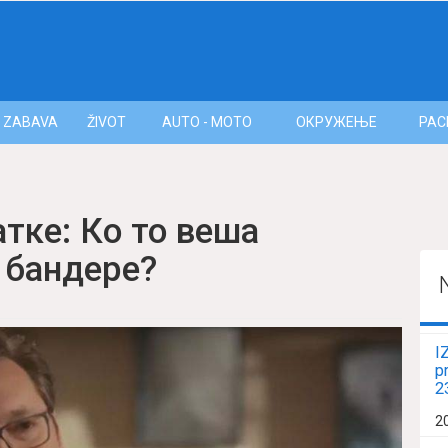
ZABAVA
ŽIVOT
AUTO - MOTO
ОКРУЖЕЊЕ
РАС
атке: Ко то веша
 бандере?
I
p
2
2