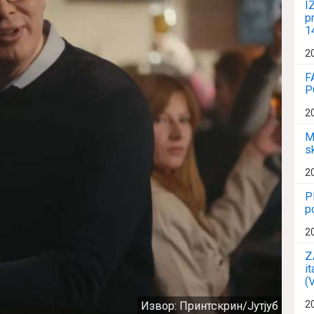
I
p
1
2
F
P
2
M
s
2
P
p
2
Z
i
(
2
Извор: Принтскрин/Јутјуб