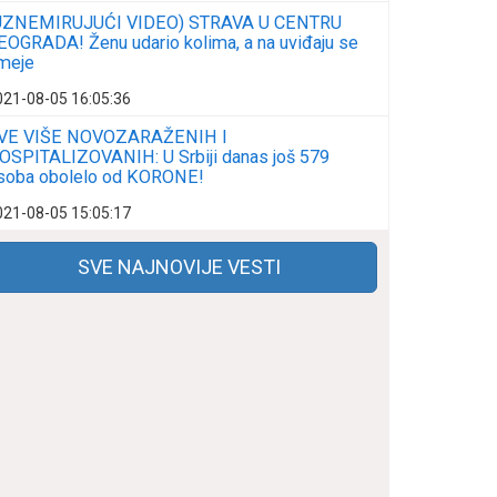
UZNEMIRUJUĆI VIDEO) STRAVA U CENTRU
EOGRADA! Ženu udario kolima, a na uviđaju se
meje
021-08-05 16:05:36
VE VIŠE NOVOZARAŽENIH I
OSPITALIZOVANIH: U Srbiji danas još 579
soba obolelo od KORONE!
021-08-05 15:05:17
SVE NAJNOVIJE VESTI