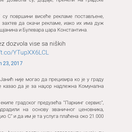
ј су површини висеће рекламе постављене,
о захтев да окачи рекламе, иако их има дуж
шјанина и Булевара цара Константина.
z dozvola vise sa niških
//t.co/YTupXX6LCL
 23, 2017
анић није могао да прецизира ко је у граду
е казао да је за наџор надлежна Комунална
екипе градског предузећа "Паркинг сервис",
драдили на основу званичног ценовника,
о С" и да им је та услуга плаћена око 21.000