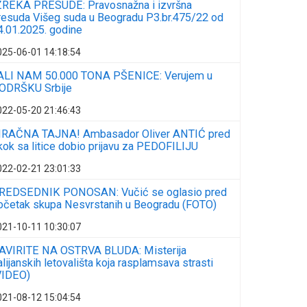
ZREKA PRESUDE: Pravosnažna i izvršna
resuda Višeg suda u Beogradu P3.br.475/22 od
4.01.2025. godine
025-06-01 14:18:54
ALI NAM 50.000 TONA PŠENICE: Verujem u
ODRŠKU Srbije
022-05-20 21:46:43
RAČNA TAJNA! Ambasador Oliver ANTIĆ pred
kok sa litice dobio prijavu za PEDOFILIJU
022-02-21 23:01:33
REDSEDNIK PONOSAN: Vučić se oglasio pred
očetak skupa Nesvrstanih u Beogradu (FOTO)
021-10-11 10:30:07
AVIRITE NA OSTRVA BLUDA: Misterija
talijanskih letovališta koja rasplamsava strasti
VIDEO)
021-08-12 15:04:54