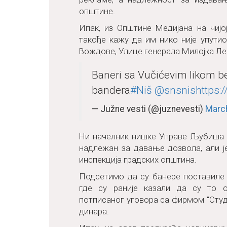
општине.
Ипак, из Општине Медијана на чијо
такође кажу да им нико није упути
Вождове, Улице генерала Милојка Ле
Baneri sa Vučićevim likom be
bandera
#Niš
@snsnis
https:
— Južne vesti (@juznevesti)
March
Ни начелник нишке Управе Љубиша Ј
надлежан за давање дозвола, али ј
инспекција градских општина.
Подсетимо да су банере поставиле 
где су раније казали да су то о
потписаног уговора са фирмом "Студи
динара.