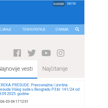
lat/ćir
kontakt
ЕЈАЊЕ
ТЕХНОЛОГИЈЕ
O NAMA
Najnovije vesti
Najčitanije
ZREKA PRESUDE: Pravosnažna i izvršna
resuda Višeg suda u Beogradu P3.br. 141/24 od
3.09.2025. godine
026-03-04 17:12:01