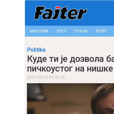
NASLOVNA
VESTI
ТV GLAS
SPORT
Politika
Куде ти је дозвола б
пичкоустог на нишке
2017-03-23 09:52:34