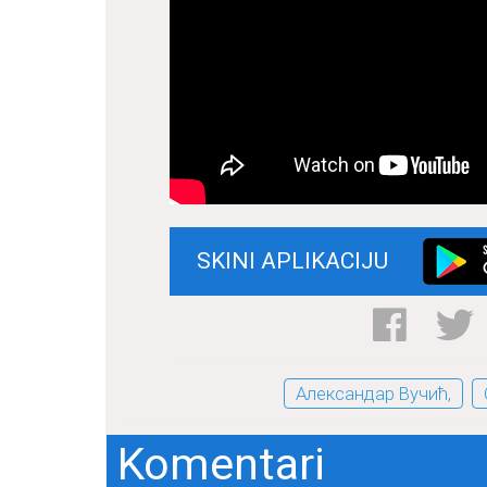
SKINI APLIKACIJU
Александар Вучић,
Komentari