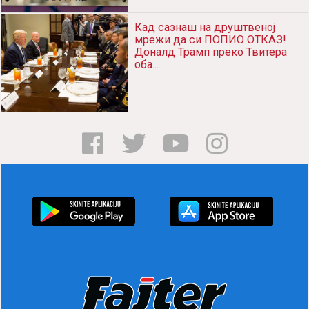
Кад сазнаш на друштвеној
мрежи да си ПОПИО ОТКАЗ!
Доналд Трамп преко Твитера
оба...