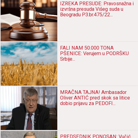
IZREKA PRESUDE: Pravosnažna i
izvršna presuda Višeg suda u
Beogradu P3.br.475/22...
FALI NAM 50.000 TONA
PŠENICE: Verujem u PODRŠKU
Srbije...
MRAČNA TAJNA! Ambasador
Oliver ANTIĆ pred skok sa litice
dobio prijavu za PEDOFI...
PREDSEDNIK PONOSAN: Vučić