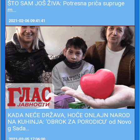
ŠTO SAM JOŠ ŽIVA: Potresna priča supruge
m...
2021-02-06 09:41:41
KADA NEĆE DRŽAVA, HOĆE ONLAJN NAROD
NA KUHINJA: ‘OBROK ZA PORODICU’ od Novo
g Sada...
2021-02-05 17:06:00