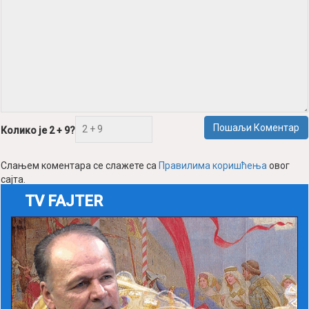
Пошаљи Коментар
Колико је 2 + 9?
Слањем коментара се слажете са
Правилима коришћења
овог
сајта.
TV FAJTER