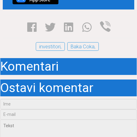
investitori,
Baka Coka,
Komentari
Ostavi komentar