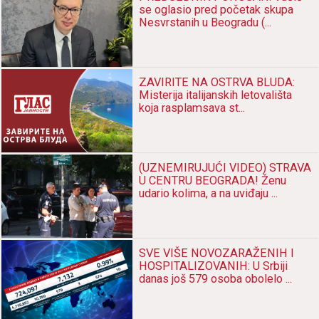
se oglasio pred početak skupa
Nesvrstanih u Beogradu (...
ZAVIRITE NA OSTRVA BLUDA:
Misterija italijanskih letovališta
koja rasplamsava st...
(UZNEMIRUJUĆI VIDEO) STRAVA
U CENTRU BEOGRADA! Ženu
udario kolima, a na uviđaju ...
SVE VIŠE NOVOZARAŽENIH I
HOSPITALIZOVANIH: U Srbiji
danas još 579 osoba obolelo ...