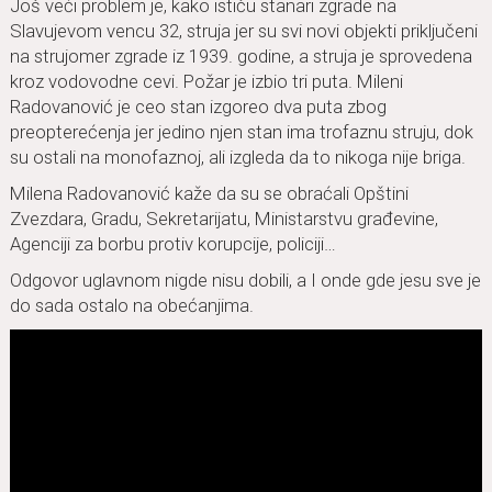
Još veći problem je, kako ističu stanari zgrade na
Slavujevom vencu 32, struja jer su svi novi objekti priključeni
na strujomer zgrade iz 1939. godine, a struja je sprovedena
kroz vodovodne cevi. Požar je izbio tri puta. Mileni
Radovanović je ceo stan izgoreo dva puta zbog
preopterećenja jer jedino njen stan ima trofaznu struju, dok
su ostali na monofaznoj, ali izgleda da to nikoga nije briga.
Milena Radovanović kaže da su se obraćali Opštini
Zvezdara, Gradu, Sekretarijatu, Ministarstvu građevine,
Agenciji za borbu protiv korupcije, policiji…
Odgovor uglavnom nigde nisu dobili, a I onde gde jesu sve je
do sada ostalo na obećanjima.