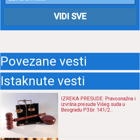
VIDI SVE
Povezane vesti
Istaknute vesti
IZREKA PRESUDE: Pravosnažna i
izvršna presuda Višeg suda u
Beogradu P3.br. 141/2...