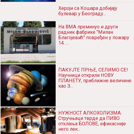
Хероји са Кошара добијају
булевар у Београду...
На ВМА преминуо и други
радник фабрике "Милан
Благојевић" повређен у пожару
14. ...
ПАКУЈТЕ ПРЊЕ, СЕЛИМО СЕ!
Научници открили НОВУ
ПЛАНЕТУ, приближне величине
као З...
НУЖНОСТ АЛКОХОЛИЗМА:
Стручњаци тврде да ПИВО
отклања БОЛОВЕ, ефикасније
него лек...