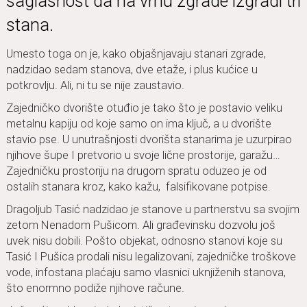
saglasnost da na vrhu zgrade izgradi tri
stana.
Umesto toga on je, kako objašnjavaju stanari zgrade,
nadzidao sedam stanova, dve etaže, i plus kućice u
potkrovlju. Ali, ni tu se nije zaustavio.
Zajedničko dvorište otuđio je tako što je postavio veliku
metalnu kapiju od koje samo on ima ključ, a u dvorište
stavio pse. U unutrašnjosti dvorišta stanarima je uzurpirao
njihove šupe I pretvorio u svoje lične prostorije, garažu…
Zajedničku prostoriju na drugom spratu oduzeo je od
ostalih stanara kroz, kako kažu, falsifikovane potpise.
Dragoljub Tasić nadzidao je stanove u partnerstvu sa svojim
zetom Nenadom Pušicom. Ali građevinsku dozvolu još
uvek nisu dobili. Pošto objekat, odnosno stanovi koje su
Tasić I Pušica prodali nisu legalizovani, zajedničke troškove
vode, infostana plaćaju samo vlasnici uknjiženih stanova,
što enormno podiže njihove račune.