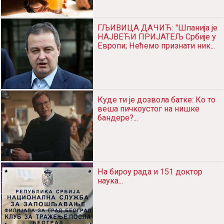
ГЉИВИЦА ДАЧИЋ: "Шпанија је
НАЈВЕЋИ ПРИЈАТЕЉ Србије у
Европи; Нећемо признати ник...
Куде ти је дозвола батке: Ко то
веша пичкоустог на нишке
бандере?...
На бироу рада и 151 доктор
наука...