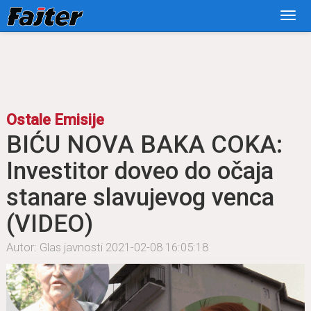
Ostale Emisije
BIĆU NOVA BAKA COKA:
Investitor doveo do očaja
stanare slavujevog venca
(VIDEO)
Autor: Glas javnosti
2021-02-08 16:05:18