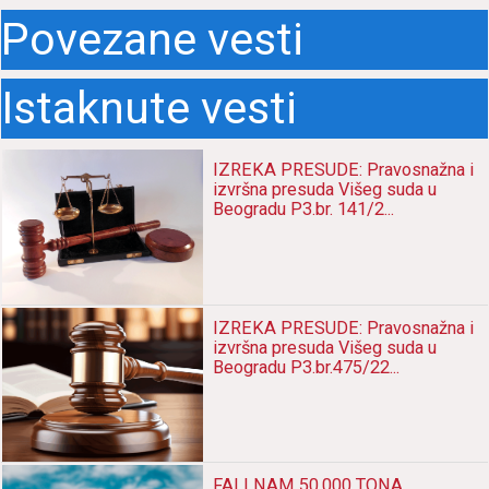
Povezane vesti
Istaknute vesti
IZREKA PRESUDE: Pravosnažna i
izvršna presuda Višeg suda u
Beogradu P3.br. 141/2...
IZREKA PRESUDE: Pravosnažna i
izvršna presuda Višeg suda u
Beogradu P3.br.475/22...
FALI NAM 50.000 TONA