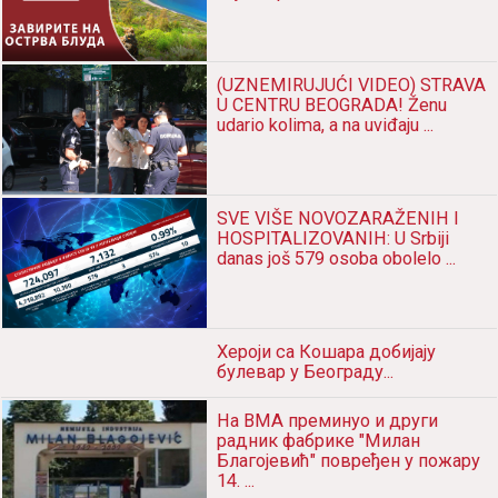
(UZNEMIRUJUĆI VIDEO) STRAVA
U CENTRU BEOGRADA! Ženu
udario kolima, a na uviđaju ...
SVE VIŠE NOVOZARAŽENIH I
HOSPITALIZOVANIH: U Srbiji
danas još 579 osoba obolelo ...
Хероји са Кошара добијају
булевар у Београду...
На ВМА преминуо и други
радник фабрике "Милан
Благојевић" повређен у пожару
14. ...