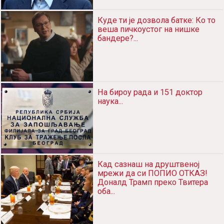
Куде ти је дозвола батке: Ко то
веша пичкоустог на нишке
бандере?...
На бироу рада и 151 доктор
наука...
Кад сазнаш на друштвеној
мрежи да си ПОПИО ОТКАЗ!
Доналд Трамп преко Твитера
оба...