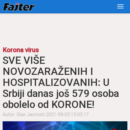
Korona virus
SVE VIŠE
NOVOZARAŽENIH I
HOSPITALIZOVANIH: U
Srbiji danas još 579 osoba
obolelo od KORONE!
Autor: Glas Javnosti
2021-08-05 15:05:17