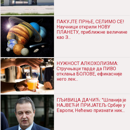
ПАКУЈТЕ ПРЊЕ, СЕЛИМО СЕ!
Научници открили НОВУ
ПЛАНЕТУ, приближне величине
као З...
НУЖНОСТ АЛКОХОЛИЗМА:
Стручњаци тврде да ПИВО
отклања БОЛОВЕ, ефикасније
него лек...
ГЉИВИЦА ДАЧИЋ: "Шпанија је
НАЈВЕЋИ ПРИЈАТЕЉ Србије у
Европи; Нећемо признати ник...