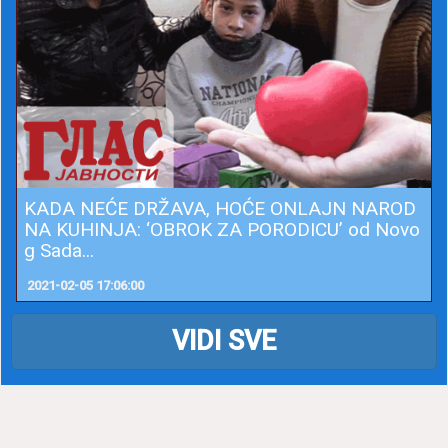
KADA NEĆE DRŽAVA, HOĆE ONLAJN NAROD
NA KUHINJA: ‘OBROK ZA PORODICU’ od Novo
g Sada...
2021-02-05 17:06:00
VIDI SVE