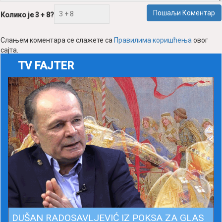
Пошаљи Коментар
Колико је 3 + 8?
Слањем коментара се слажете са
Правилима коришћења
овог
сајта.
TV FAJTER
DUŠAN RADOSAVLJEVIĆ IZ POKSA ZA GLAS