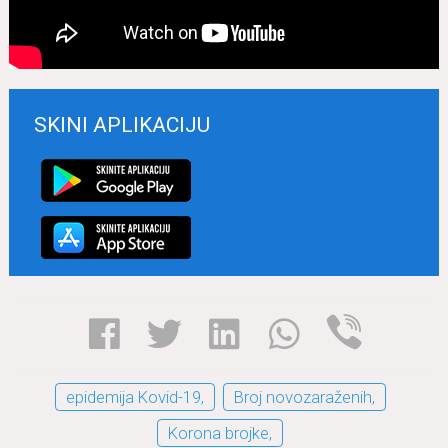
SKINI APLIKACIJU
epidemija Kovid-19,
Broj novozaraženih,
Korona brojke,