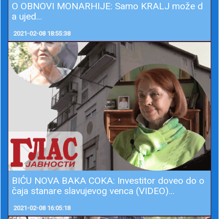
O OBNOVI MONARHIJE: Samo KRALJ može d
a ujed...
2021-02-08 18:55:38
BIĆU NOVA BAKA COKA: Investitor doveo do o
čaja stanare slavujevog venca (VIDEO)...
2021-02-08 16:05:18