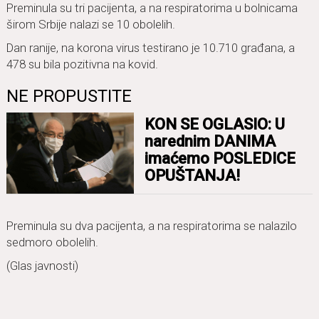
Preminula su tri pacijenta, a na respiratorima u bolnicama
širom Srbije nalazi se 10 obolelih.
Dan ranije, na korona virus testirano je 10.710 građana, a
478 su bila pozitivna na kovid.
NE PROPUSTITE
KON SE OGLASIO: U
narednim DANIMA
imaćemo POSLEDICE
OPUŠTANJA!
Preminula su dva pacijenta, a na respiratorima se nalazilo
sedmoro obolelih.
(Glas javnosti)