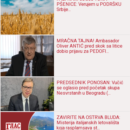
PŠENICE: Verujem u PODRŠKU
Srbije...
MRAČNA TAJNA! Ambasador
Oliver ANTIĆ pred skok sa litice
dobio prijavu za PEDOFI...
PREDSEDNIK PONOSAN: Vučić
se oglasio pred početak skupa
Nesvrstanih u Beogradu (...
ZAVIRITE NA OSTRVA BLUDA:
Misterija italijanskih letovališta
koja rasplamsava st...