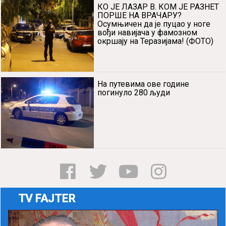
КО ЈЕ ЛАЗАР В. КОМ ЈЕ РАЗНЕТ
ПОРШЕ НА ВРАЧАРУ?
Осумњичен да је пуцао у ноге
вођи навијача у фамозном
окршају на Теразијама! (ФОТО)
На путевима ове године
погинуло 280 људи
TV FAJTER