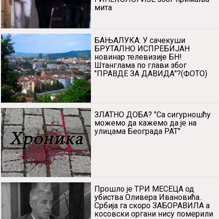
мита
БАЊАЛУКА: У сачекуши
БРУТАЛНО ИСПРЕБИЈАН
новинар телевизије БН!
Штанглама по глави због
"ПРАВДЕ ЗА ДАВИДА"?(ФОТО)
ЗЛАТНО ДОБА? "Са сигурношћу
можемо да кажемо да је на
улицама Београда РАТ"
Прошло је ТРИ МЕСЕЦА од
убиства Оливера Ивановића..
Србија га скоро ЗАБОРАВИЛА а
косовски органи нису померили