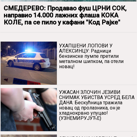
СМЕДЕРЕВО: Продавао фуш ЦРНИ СОК,
направио 14.000 лажних флаша КОКА
КОЛЕ, па се пило у кафани "Код Рајке"
УХАПШЕНИ ЛОПОВИ У
АЛЕКСИНЦУ: Радници
бензинске пумпе претили
металном шипком, па отели
новац!
УЖАСАН ЗЛОЧИН ЈЕЗИВИ
СНИМАК УБИСТВА УСРЕД БЕЛА
ДАНА: Бескућница тражила
новац од пролазника, он је
хладнокрвно упуцао!
(УЗНЕМИРУЈУЋЕ)