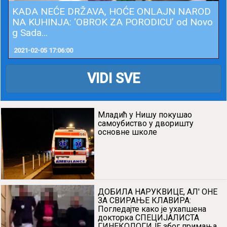
KADA NEĆE DRŽAVA, HOĆE ONLAJN NAROD
NA KUHINJA: ‘OBROK ZA PORODICU’ od Novo
g Sada...
2021-02-05 17:06:00
VIDI SVE
Младић у Нишу покушао
самоубиство у дворишту
основне школе
ДОБИЛА НАРУКВИЦЕ, АЛ' ОНЕ
ЗА СВИРАЊЕ КЛАВИРА:
Погледајте како је ухапшена
докторка СПЕЦИЈАЛИСТА
ГИНЕКОЛОГИЈЕ због примања