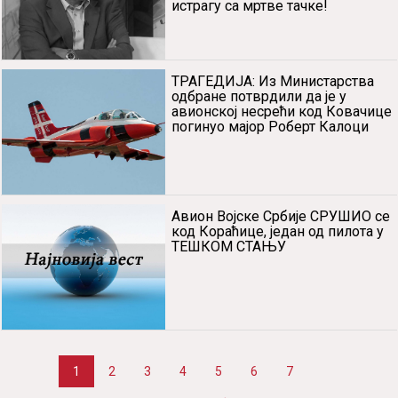
истрагу са мртве тачке!
ТРАГЕДИЈА: Из Министарства
одбране потврдили да је у
авионској несрећи код Ковачице
погинуо мајор Роберт Калоци
Авион Војске Србије СРУШИО се
код Кораћице, један од пилота у
ТЕШКОМ СТАЊУ
1
2
3
4
5
6
7