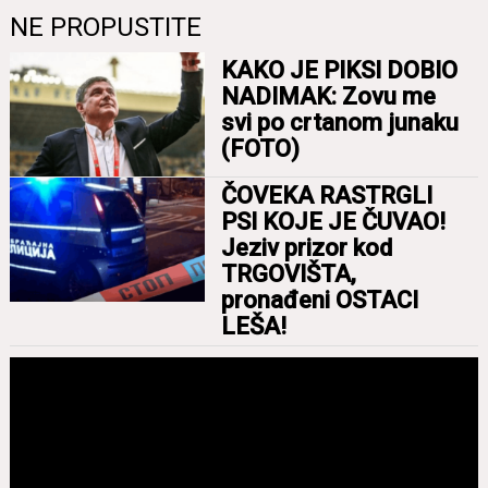
NE PROPUSTITE
KAKO JE PIKSI DOBIO
NADIMAK: Zovu me
svi po crtanom junaku
(FOTO)
ČOVEKA RASTRGLI
PSI KOJE JE ČUVAO!
Jeziv prizor kod
TRGOVIŠTA,
pronađeni OSTACI
LEŠA!