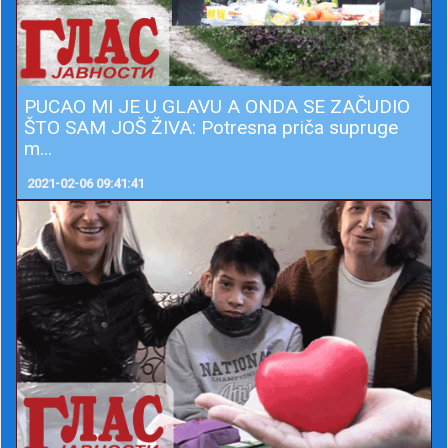
PUCAO MI JE U GLAVU A ONDA SE ZAČUDIO
ŠTO SAM JOŠ ŽIVA: Potresna priča supruge
m...
2021-02-06 09:41:41