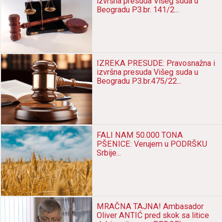
izvršna presuda Višeg suda u
Beogradu P3.br. 141/2...
IZREKA PRESUDE: Pravosnažna i
izvršna presuda Višeg suda u
Beogradu P3.br.475/22...
FALI NAM 50.000 TONA
PŠENICE: Verujem u PODRŠKU
Srbije...
MRAČNA TAJNA! Ambasador
Oliver ANTIĆ pred skok sa litice