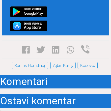
Ramuš Haradinaj,
Aljbin Kurtij,
Kosovo,
Komentari
Ostavi komentar