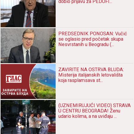
dobio prijavu za PEDOFI...
PREDSEDNIK PONOSAN: Vučić
se oglasio pred početak skupa
Nesvrstanih u Beogradu (...
ZAVIRITE NA OSTRVA BLUDA:
Misterija italijanskih letovališta
koja rasplamsava st...
(UZNEMIRUJUĆI VIDEO) STRAVA
U CENTRU BEOGRADA! Ženu
udario kolima, a na uviđaju ...