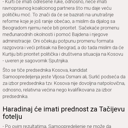
- Kurti će imati odrešene ruke, odnosno, neće imati
ravnopravnog koalicionog partnera što mu daje veću
političku moć. To znači da će se bazirati na unutrašnje
reforme koje je još ranije obećao, a mislim da dijalog sa
Beogradom njemu neće biti prioritet. Sačekaće promenu
međunarodnih okolnosti i pomoć Bajdena i njegove
administracije. Oni očekuju potpunu promenu formata
razgovora i veći pritisak na Beograd, a do tada mislim da će
Kurtiju biti prioritet politička i društvena situacija na Kosovu
- uveren je sagovornik Sputnjika.
Što se tiče predsednika Kosova, kandidat
Samoopredeljenja jeste Vljosa Osmani ali, Surlić podseća da
za izbor predsednika tzv. Kosova nije dovoljna natpolovična,
odnosno, relativna većina nego kvalifikovana za izbor
predsednika.
Haradinaj će imati prednost za Tačijevu
fotelju
- Po ovim rezultatima, Samoopredeljenje ne može da