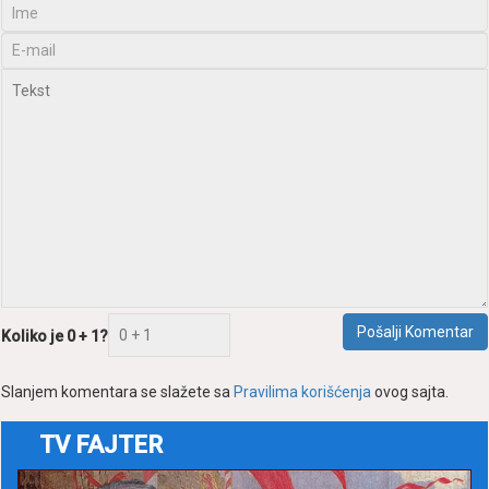
Pošаlji Komentаr
Koliko je 0 + 1?
Slаnjem komentаrа se slаžete sа
Prаvilimа korišćenjа
ovog sаjtа.
TV FAJTER