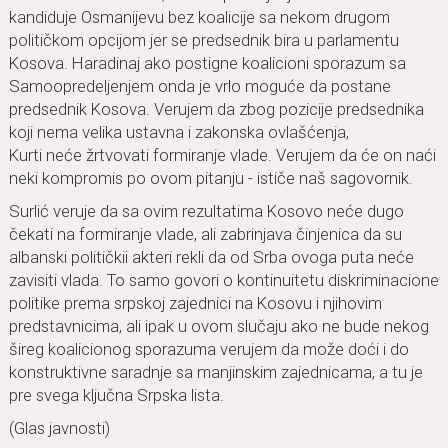
kandiduje Osmanijevu bez koalicije sa nekom drugom
političkom opcijom jer se predsednik bira u parlamentu
Kosova. Haradinaj ako postigne koalicioni sporazum sa
Samoopredeljenjem onda je vrlo moguće da postane
predsednik Kosova. Verujem da zbog pozicije predsednika
koji nema velika ustavna i zakonska ovlašćenja,
Kurti neće žrtvovati formiranje vlade. Verujem da će on naći
neki kompromis po ovom pitanju - ističe naš sagovornik.
Surlić veruje da sa ovim rezultatima Kosovo neće dugo
čekati na formiranje vlade, ali zabrinjava činjenica da su
albanski političkii akteri rekli da od Srba ovoga puta neće
zavisiti vlada. To samo govori o kontinuitetu diskriminacione
politike prema srpskoj zajednici na Kosovu i njihovim
predstavnicima, ali ipak u ovom slučaju ako ne bude nekog
šireg koalicionog sporazuma verujem da može doći i do
konstruktivne saradnje sa manjinskim zajednicama, a tu je
pre svega ključna Srpska lista.
(Glas javnosti)