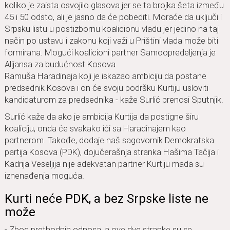
koliko je zaista osvojilo glasova jer se ta brojka šeta između
45 i 50 odsto, ali je jasno da će pobediti. Moraće da uključi i
Srpsku listu u postizbornu koalicionu vladu jer jedino na taj
način po ustavu i zakonu koji važi u Prištini vlada može biti
formirana. Mogući koalicioni partner Samoopredeljenja je
Alijansa za budućnost Kosova
Ramuša Haradinaja koji je iskazao ambiciju da postane
predsednik Kosova i on će svoju podršku Kurtiju usloviti
kandidaturom za predsednika - kaže Surlić prenosi Sputnjik.
Surlić kaže da ako je ambicija Kurtija da postigne širu
koaliciju, onda će svakako ići sa Haradinajem kao
partnerom. Takođe, dodaje naš sagovornik Demokratska
partija Kosova (PDK), dojučerašnja stranka Hašima Tačija i
Kadrija Veseljija nije adekvatan partner Kurtiju mada su
iznenađenja moguća.
Kurti neće PDK, a bez Srpske liste ne
može
- Zbog prethodnih odnosa, a ove dve stranke su se