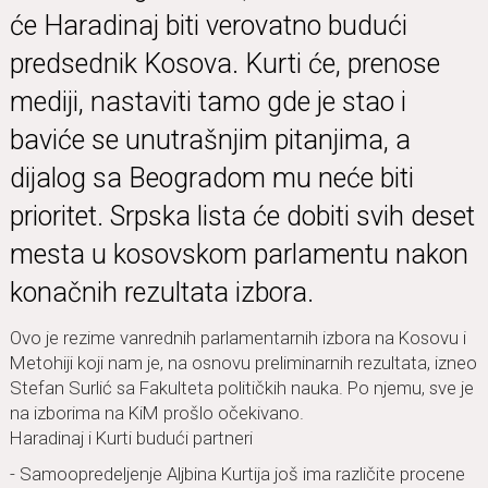
će Haradinaj biti verovatno budući
predsednik Kosova. Kurti će, prenose
mediji, nastaviti tamo gde je stao i
baviće se unutrašnjim pitanjima, a
dijalog sa Beogradom mu neće biti
prioritet. Srpska lista će dobiti svih deset
mesta u kosovskom parlamentu nakon
konačnih rezultata izbora.
Ovo je rezime vanrednih parlamentarnih izbora na Kosovu i
Metohiji koji nam je, na osnovu preliminarnih rezultata, izneo
Stefan Surlić sa Fakulteta političkih nauka. Po njemu, sve je
na izborima na KiM prošlo očekivano.
Haradinaj i Kurti budući partneri
- Samoopredeljenje Aljbina Kurtija još ima različite procene