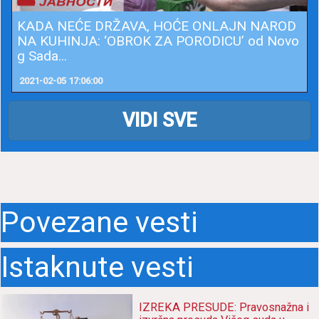
KADA NEĆE DRŽAVA, HOĆE ONLAJN NAROD
NA KUHINJA: ‘OBROK ZA PORODICU’ od Novo
g Sada...
2021-02-05 17:06:00
VIDI SVE
Povezane vesti
Istaknute vesti
IZREKA PRESUDE: Pravosnažna i