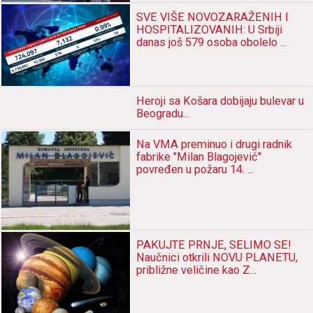
SVE VIŠE NOVOZARAŽENIH I
HOSPITALIZOVANIH: U Srbiji
danas još 579 osoba obolelo ...
Heroji sа Košаrа dobijаju bulevаr u
Beogrаdu...
Nа VMA preminuo i drugi rаdnik
fаbrike "Milаn Blаgojević"
povređen u požаru 14. ...
PAKUJTE PRNJE, SELIMO SE!
Nаučnici otkrili NOVU PLANETU,
približne veličine kаo Z...