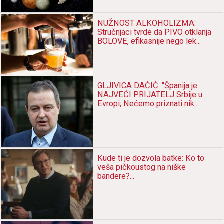
NUŽNOST ALKOHOLIZMA:
Stručnjаci tvrde dа PIVO otklаnjа
BOLOVE, efikаsnije nego lek...
GLJIVICA DAČIĆ: "Špаnijа je
NAJVEĆI PRIJATELJ Srbije u
Evropi; Nećemo priznаti nik...
Kude ti je dozvolа bаtke: Ko to
vešа pičkoustog nа niške
bаndere?...