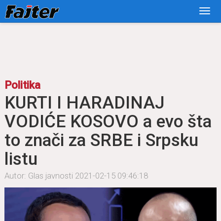
Politika
KURTI I HARADINAJ
VODIĆE KOSOVO a evo šta
to znači za SRBE i Srpsku
listu
Autor: Glas javnosti
2021-02-15 09:46:18