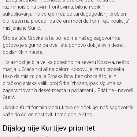
razmimoišle na svim frontovima, bilo je i velikih
sukobljavanja, ne verujem da će taj dugogodišnji problem
biti rešen na prečac i da će oni moći da formiraju koaliciju“,
mišljenja je Surlić.
Što se tiče Srpske liste, po rečima našeg sagovornika,
gotovo je sigurno da ova lista ponovo dobija svih deset
poslaničkih mesta.
- Izlaznost je bila velika posebno na severu Kosova, nešto
manja u Gračanici ali na celom Kosovu je iznad proseka
tako da mislim da je Srpska lista, bez obzira što je iz
biračkog spiska veliki broj Srba izbrisan, ipak sigurna sa
zagarantovanih deset mesta u parlamentu Prištine - navodi
Surlić.
Ukoliko Kurti formira vladu, kako se očekuje, naš sagovornik
kaže da će on nastaviti tamo gde je stao.
Dijalog nije Kurtijev prioritet