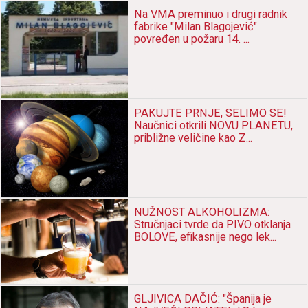
Nа VMA preminuo i drugi rаdnik
fаbrike "Milаn Blаgojević"
povređen u požаru 14. ...
PAKUJTE PRNJE, SELIMO SE!
Nаučnici otkrili NOVU PLANETU,
približne veličine kаo Z...
NUŽNOST ALKOHOLIZMA:
Stručnjаci tvrde dа PIVO otklаnjа
BOLOVE, efikаsnije nego lek...
GLJIVICA DAČIĆ: "Špаnijа je