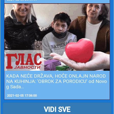
KADA NEĆE DRŽAVA, HOĆE ONLAJN NAROD
NA KUHINJA: ‘OBROK ZA PORODICU’ od Novo
g Sada...
2021-02-05 17:06:00
VIDI SVE