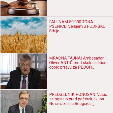
FALI NAM 50.000 TONA
PŠENICE: Verujem u PODRŠKU
Srbije...
MRAČNA TAJNA! Ambasador
Oliver ANTIĆ pred skok sa litice
dobio prijavu za PEDOFI...
PREDSEDNIK PONOSAN: Vučić
se oglasio pred početak skupa
Nesvrstanih u Beogradu (...