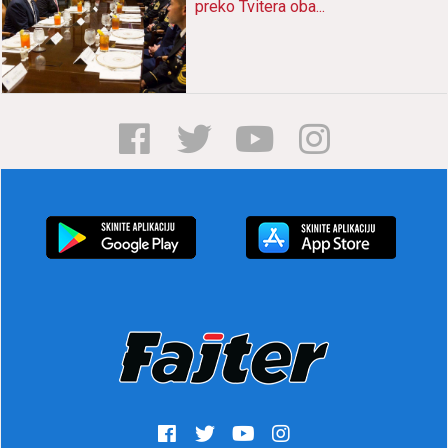
preko Tviterа obа...