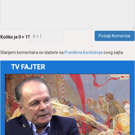
Pošаlji Komentаr
Koliko je 0 + 1?
Slаnjem komentаrа se slаžete sа
Prаvilimа korišćenjа
ovog sаjtа.
TV FAJTER