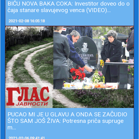
BIĆU NOVA BAKA COKA: Investitor doveo do o
čaja stanare slavujevog venca (VIDEO)...
2021-02-08 16:05:18
PUCAO MI JE U GLAVU A ONDA SE ZAČUDIO
ŠTO SAM JOŠ ŽIVA: Potresna priča supruge
m...
2021-02-06 09:41:41