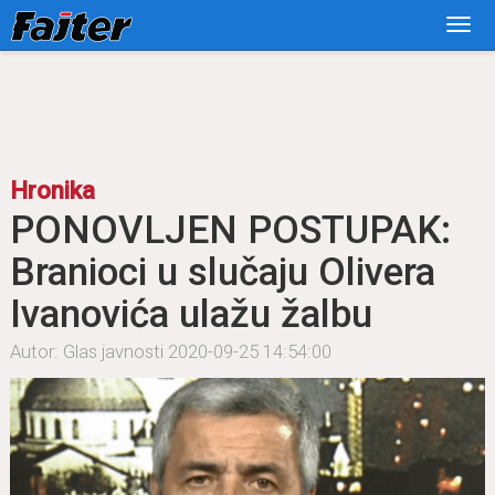
Hronika
PONOVLJEN POSTUPAK:
Branioci u slučaju Olivera
Ivanovića ulažu žalbu
Autor: Glas javnosti
2020-09-25 14:54:00