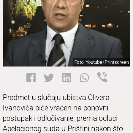
Foto: Youtube/Printscreen
Predmet u slučaju ubistva Olivera
Ivanovića biće vraćen na ponovni
postupak i odlučivanje, prema odluci
Apelacionog suda u Prištini nakon što