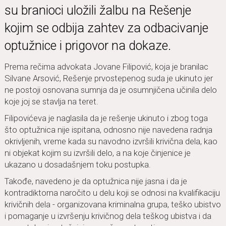
su branioci uložili žalbu na Rešenje
kojim se odbija zahtev za odbacivanje
optužnice i prigovor na dokaze.
Prema rečima advokata Jovane Filipović, koja je branilac
Silvane Arsović, Rešenje prvostepenog suda je ukinuto jer
ne postoji osnovana sumnja da je osumnjičena učinila delo
koje joj se stavlja na teret.
Filipovićeva je naglasila da je rešenje ukinuto i zbog toga
što optužnica nije ispitana, odnosno nije navedena radnja
okrivljenih, vreme kada su navodno izvršili krivična dela, kao
ni objekat kojim su izvršili delo, a na koje činjenice je
ukazano u dosadašnjem toku postupka.
Takođe, navedeno je da optužnica nije jasna i da je
kontradiktorna naročito u delu koji se odnosi na kvalifikaciju
krivičnih dela - organizovana kriminalna grupa, teško ubistvo
i pomaganje u izvršenju krivičnog dela teškog ubistva i da