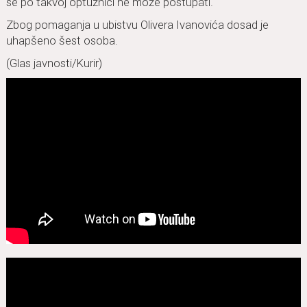
se po takvoj optužnici ne može postupati.
Zbog pomaganja u ubistvu Olivera Ivanovića dosad je
uhapšeno šest osoba.
(Glas javnosti/Kurir)