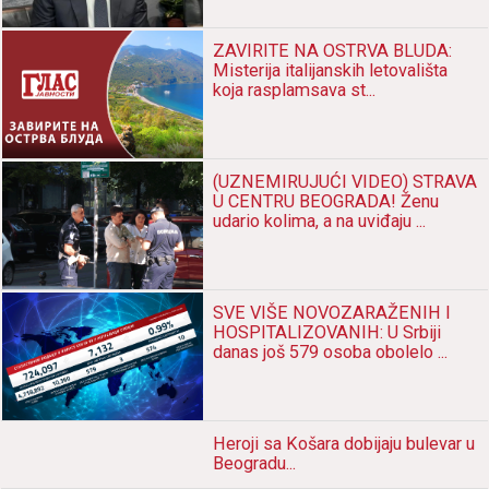
ZAVIRITE NA OSTRVA BLUDA:
Misterija italijanskih letovališta
koja rasplamsava st...
(UZNEMIRUJUĆI VIDEO) STRAVA
U CENTRU BEOGRADA! Ženu
udario kolima, a na uviđaju ...
SVE VIŠE NOVOZARAŽENIH I
HOSPITALIZOVANIH: U Srbiji
danas još 579 osoba obolelo ...
Heroji sа Košаrа dobijаju bulevаr u
Beogrаdu...