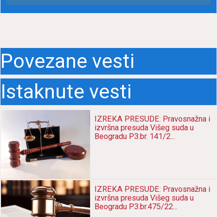
Povezane vesti
Istaknute vesti
IZREKA PRESUDE: Pravosnažna i
izvršna presuda Višeg suda u
Beogradu P3.br. 141/2...
IZREKA PRESUDE: Pravosnažna i
izvršna presuda Višeg suda u
Beogradu P3.br.475/22...